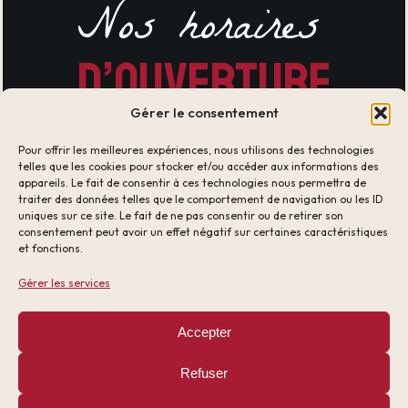
Nos horaires
d’ouverture
Gérer le consentement
Pour offrir les meilleures expériences, nous utilisons des technologies
Notre usine est ouverte aux particuliers du
telles que les cookies pour stocker et/ou accéder aux informations des
appareils. Le fait de consentir à ces technologies nous permettra de
lundi au vendredi de 8h à 12h. Fermeture le
traiter des données telles que le comportement de navigation ou les ID
uniques sur ce site. Le fait de ne pas consentir ou de retirer son
samedi et le dimanche.
consentement peut avoir un effet négatif sur certaines caractéristiques
et fonctions.
Gérer les services
Accepter
Refuser